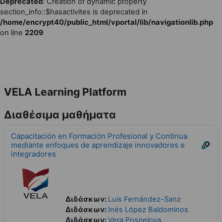
Deprecated
: Creation of dynamic property
section_info::$hasactivites is deprecated in
/home/encrypt40/public_html/vportal/lib/navigationlib.php
on line
2209
Μετάβαση στο κεντρικό περιεχόμενο
VELA Learning Platform
Διαθέσιμα μαθήματα
Capacitación en Formación Profesional y Continua
mediante enfoques de aprendizaje innovadores e
integradores
Διδάσκων:
Luis Fernández-Sanz
Διδάσκων:
Inés López Baldominos
Διδάσκων:
Vera Pospelova